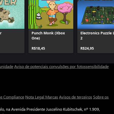
r
Punch Monk (Xbox
Electronics Puzzle 
One)
2
R$18,45
R$24,95
unidade
Aviso de potenciais convulsões por fotossensibilidade
a e Compliance
Nota Legal
Marcas
Avisos de terceiros
Sobre os
o, na Avenida Presidente Juscelino Kubitschek, nº 1.909,