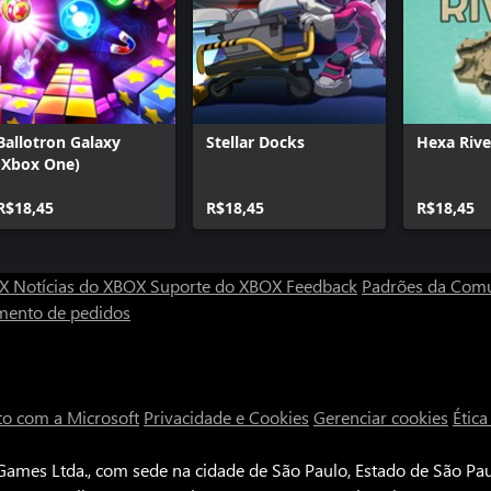
Ballotron Galaxy
Stellar Docks
Hexa Rive
(Xbox One)
R$18,45
R$18,45
R$18,45
OX
Notícias do XBOX
Suporte do XBOX
Feedback
Padrões da Com
mento de pedidos
to com a Microsoft
Privacidade e Cookies
Gerenciar cookies
Étic
ames Ltda., com sede na cidade de São Paulo, Estado de São Paul