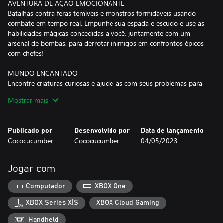
AVENTURA DE AÇÃO EMOCIONANTE
Batalhas contra feras temíveis e monstros formidáveis usando
combate em tempo real. Empunhe sua espada e escudo e use as
habilidades mágicas concedidas a você, juntamente com um
arsenal de bombas, para derrotar inimigos em confrontos épicos
com chefes!
MUNDO ENCANTADO
Encontre criaturas curiosas e ajude-as com seus problemas para
lutar contra a escuridão crescente. Descubra a fantástica Floresta
Mostrar mais
dos Cogumelos, resolva quebra-cabeças na Mansão das
Máscaras e desvende os mistérios do Labirinto em um mundo
maravilhoso virado de cabeça para baixo!
Publicado por
Desenvolvido por
Data de lançamento
Cococucumber
Cococucumber
04/05/2023
GRANDE FINAL
Pelos criadores da aventura aclamada pela crítica "Echo
Generation", este conto de fadas encantador marca o grande
Jogar com
final da Trilogia Voxel Cococucumber. Mergulhe em um jogo
indie cativante e encantador, repleto de coração.
Computador
XBOX One
XBOX Series X|S
XBOX Cloud Gaming
Handheld