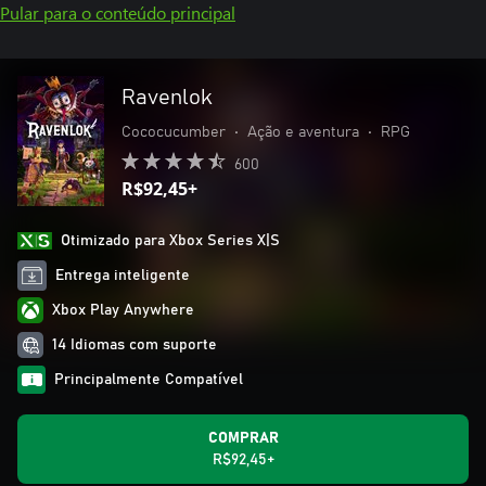
Pular para o conteúdo principal
Ravenlok
Cococucumber
•
Ação e aventura
•
RPG
600
R$92,45+
Otimizado para Xbox Series X|S
Entrega inteligente
Xbox Play Anywhere
14 Idiomas com suporte
Principalmente Compatível
COMPRAR
R$92,45+