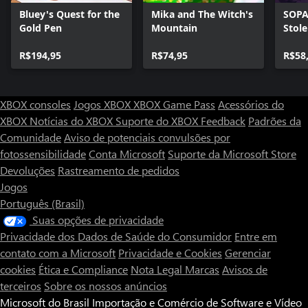
Bluey's Quest for the
Mika and The Witch's
SOPA 
Gold Pen
Mountain
Stol
R$194,95
R$74,95
R$58
XBOX consoles
Jogos XBOX
XBOX Game Pass
Acessórios do
XBOX
Notícias do XBOX
Suporte do XBOX
Feedback
Padrões da
Comunidade
Aviso de potenciais convulsões por
fotossensibilidade
Conta Microsoft
Suporte da Microsoft Store
Devoluções
Rastreamento de pedidos
Jogos
Português (Brasil)
Suas opções de privacidade
Privacidade dos Dados de Saúde do Consumidor
Entre em
contato com a Microsoft
Privacidade e Cookies
Gerenciar
cookies
Ética e Compliance
Nota Legal
Marcas
Avisos de
terceiros
Sobre os nossos anúncios
Microsoft do Brasil Importação e Comércio de Software e Vídeo