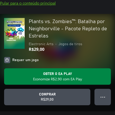
Pular para o conteúdo principal
Plants vs. Zombies™: Batalha por
Neighborville - Pacote Repleto de
Estrelas
Electronic Arts
•
Jogos de tiros
R$29,00
Requer um jogo
OBTER O EA PLAY
Economize R$2,90 com EA Play
COMPRAR
● ● ●
R$29,00