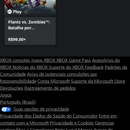
Plants vs. Zombies™:
Batalha por
Neighborville
R$99,00+
XBOX consoles
Jogos XBOX
XBOX Game Pass
Acessórios do
XBOX
Notícias do XBOX
Suporte do XBOX
Feedback
Padrões da
Comunidade
Aviso de potenciais convulsões por
fotossensibilidade
Conta Microsoft
Suporte da Microsoft Store
Devoluções
Rastreamento de pedidos
Jogos
Português (Brasil)
Suas opções de privacidade
Privacidade dos Dados de Saúde do Consumidor
Entre em
contato com a Microsoft
Privacidade e Cookies
Gerenciar
cookies
Ética e Compliance
Nota Legal
Marcas
Avisos de