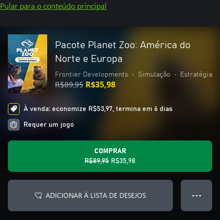
Pular para o conteúdo principal
Pacote Planet Zoo: América do
Norte e Europa
Frontier Developments
•
Simulação
•
Estratégia
R$89,95
R$35,98
À venda: economize R$53,97, termina em 6 dias
Requer um jogo
COMPRAR
R$89,95
R$35,98
ADICIONAR À LISTA DE DESEJOS
● ● ●