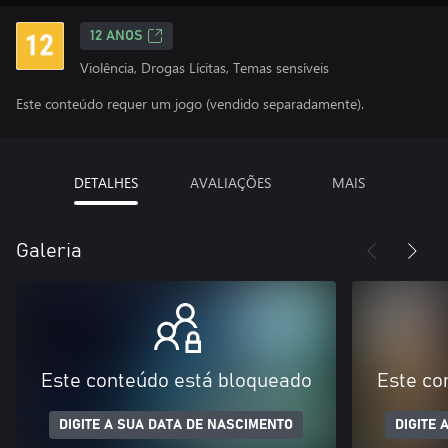
12 ANOS
Violência, Drogas Lícitas, Temas sensíveis
Este conteúdo requer um jogo (vendido separadamente).
DETALHES
AVALIAÇÕES
MAIS
Galeria
Este conteúdo está bloqueado
Este co
DIGITE A SUA DATA DE NASCIMENTO
DIGITE 