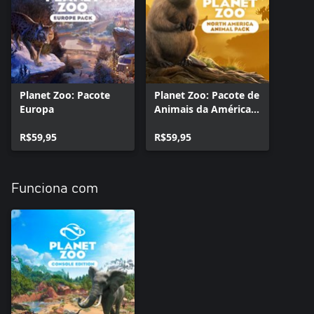
para oferecer aos animais ambientes próximos do natural, onde
eles possam viver bem.
o Os donos do Zoológico AnimAlpino querem que você traga o
maior número possível de espécies de animais antes das festas
de fim de ano. Vai encarar o desafio? Experimente este novo
cenário com tempo festivo e coloque à prova seu talento em
Planet Zoo: Pacote
Planet Zoo: Pacote de
gestão! Localizado no contraforte de uma montanha imponente,
Europa
Animais da América
esse zoológico contém três áreas distintas baseadas na Itália, na
do Norte
França e na Suíça. Aumente sua pontuação expandindo para
R$59,95
R$59,95
além da montanha nessas três regiões temáticas e proporcione
aos seus visitantes uma excursão europeia inesquecível.
Funciona com