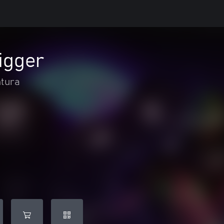
igger
ntura