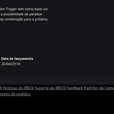
ntom Trigger tem como base um
 possibilidade de paralisar
 uma combinação para a próxima.
combinações e no aprimoramento
Data de lançamento
uelike"
20/04/2018
OX
Notícias do XBOX
Suporte do XBOX
Feedback
Padrões da Com
mento de pedidos