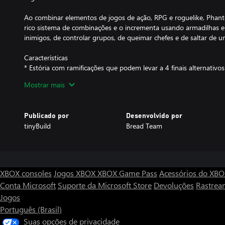
Ao combinar elementos de jogos de ação, RPG e roguelike, Pha
rico sistema de combinações e o incrementa usando armadilhas e a
inimigos, de controlar grupos, de queimar chefes e de saltar de
Características
* Estória com ramificações que podem levar a 4 finais alternativos
* 5 mundos distintos para explorar
Mostrar mais
* Estimativa de mais de 7 horas de jogo
* Um sistema de combate complexo, focado no desbloqueio de 
de armas
Publicado por
Desenvolvido por
* Uma estória bem trabalhada combinada a masmorras estilo rog
tinyBuild
Bread Team
XBOX consoles
Jogos XBOX
XBOX Game Pass
Acessórios do XB
Conta Microsoft
Suporte da Microsoft Store
Devoluções
Rastrea
Jogos
Português (Brasil)
Suas opções de privacidade