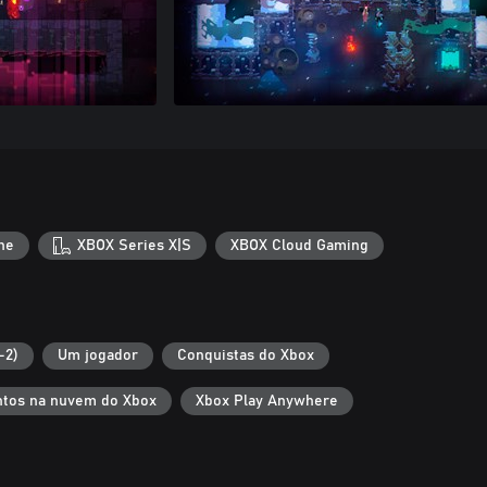
ne
XBOX Series X|S
XBOX Cloud Gaming
-2)
Um jogador
Conquistas do Xbox
tos na nuvem do Xbox
Xbox Play Anywhere