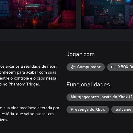
Jogar com
ços arcanos à realidade de neon,
Computador
XBOX O
onhecem para acabar com suas
 entre o controle e o caos nessa
go no Phantom Trigger.
Funcionalidades
Multijogadores locais do Xbox (2
m sua vida medíocre alterada por
Presença do Xbox
Salvamen
stória, que vai se passar em
ivos.