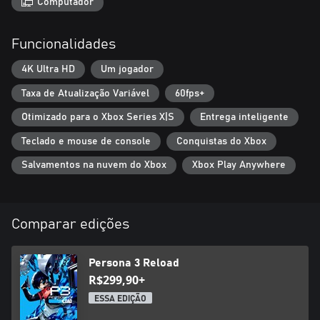
Computador
Funcionalidades
4K Ultra HD
Um jogador
Taxa de Atualização Variável
60fps+
Otimizado para o Xbox Series X|S
Entrega inteligente
Teclado e mouse de console
Conquistas do Xbox
Salvamentos na nuvem do Xbox
Xbox Play Anywhere
Comparar edições
Persona 3 Reload
R$299,90+
ESSA EDIÇÃO