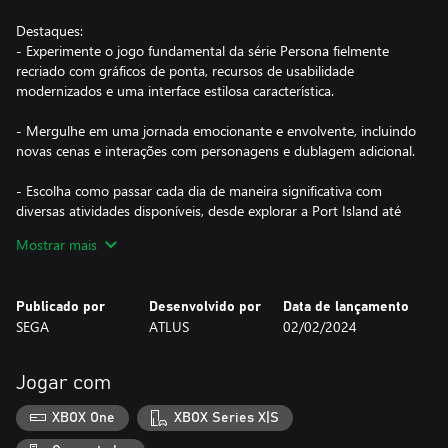
Destaques:
- Experimente o jogo fundamental da série Persona fielmente
recriado com gráficos de ponta, recursos de usabilidade
modernizados e uma interface estilosa característica.
- Mergulhe em uma jornada emocionante e envolvente, incluindo
novas cenas e interações com personagens e dublagem adicional.
- Escolha como passar cada dia de maneira significativa com
diversas atividades disponíveis, desde explorar a Port Island até
formar laços genuínos com personagens queridos.
Mostrar mais
- Monte e controle sua equipe ideal e derrote Sombras de outro
mundo para subir cada vez mais e alcançar a verdade.
Publicado por
Desenvolvido por
Data de lançamento
SEGA
ATLUS
02/02/2024
Jogar com
XBOX One
XBOX Series X|S