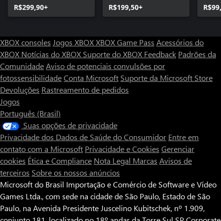
R$299,90+
R$199,50+
R$99
XBOX consoles
Jogos XBOX
XBOX Game Pass
Acessórios do
XBOX
Notícias do XBOX
Suporte do XBOX
Feedback
Padrões da
Comunidade
Aviso de potenciais convulsões por
fotossensibilidade
Conta Microsoft
Suporte da Microsoft Store
Devoluções
Rastreamento de pedidos
Jogos
Português (Brasil)
Suas opções de privacidade
Privacidade dos Dados de Saúde do Consumidor
Entre em
contato com a Microsoft
Privacidade e Cookies
Gerenciar
cookies
Ética e Compliance
Nota Legal
Marcas
Avisos de
terceiros
Sobre os nossos anúncios
Microsoft do Brasil Importação e Comércio de Software e Vídeo
Games Ltda., com sede na cidade de São Paulo, Estado de São
Paulo, na Avenida Presidente Juscelino Kubitschek, nº 1.909,
conjunto 181, localizado no 18º andar da Torre Sul SP Corporate