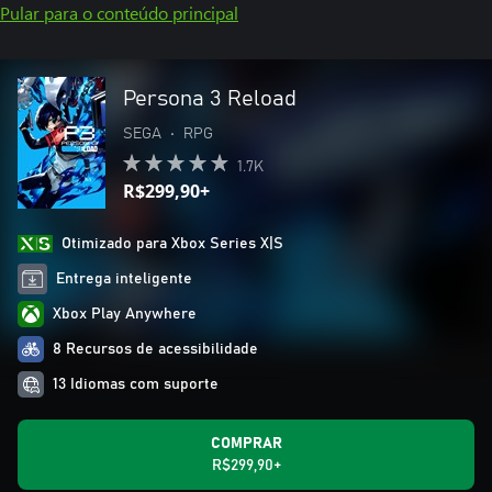
Pular para o conteúdo principal
Persona 3 Reload
SEGA
•
RPG
1.7K
R$299,90+
Otimizado para Xbox Series X|S
Entrega inteligente
Xbox Play Anywhere
8 Recursos de acessibilidade
13 Idiomas com suporte
COMPRAR
R$299,90+