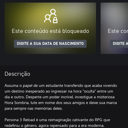
Este conteúdo está bloqueado
Este co
DIGITE A SUA DATA DE NASCIMENTO
DIGITE 
Descrição
Assuma o papel de um estudante transferido que acaba vivendo
um destino inesperado ao ingressar na hora "oculta" entre um
dia e outro. Desperte um poder incrível, investigue a misteriosa
Hora Sombria, lute em nome dos seus amigos e deixe sua marca
para sempre nas memórias deles.
Persona 3 Reload é uma reimaginação cativante do RPG que
redefiniu o gênero, agora repensado para a era moderna.