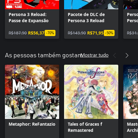
Persona 3 Reload:
Pacote de DLC de
Perso
Passe de Expansão
Persona 3 Reload
Pers
Royal
R$187,90
R$56,37
R$143,90
R$71,95
R$31
-70%
-50%
Mostrar tudo
As pessoas também gostam
Metaphor: ReFantazio
Tales of Graces f
Mast
Remastered
Arch
Plus