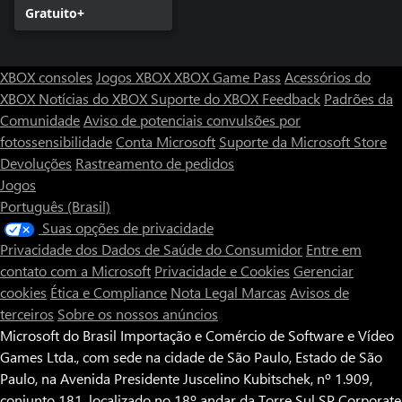
Gratuito+
XBOX consoles
Jogos XBOX
XBOX Game Pass
Acessórios do
XBOX
Notícias do XBOX
Suporte do XBOX
Feedback
Padrões da
Comunidade
Aviso de potenciais convulsões por
fotossensibilidade
Conta Microsoft
Suporte da Microsoft Store
Devoluções
Rastreamento de pedidos
Jogos
Português (Brasil)
Suas opções de privacidade
Privacidade dos Dados de Saúde do Consumidor
Entre em
contato com a Microsoft
Privacidade e Cookies
Gerenciar
cookies
Ética e Compliance
Nota Legal
Marcas
Avisos de
terceiros
Sobre os nossos anúncios
Microsoft do Brasil Importação e Comércio de Software e Vídeo
Games Ltda., com sede na cidade de São Paulo, Estado de São
Paulo, na Avenida Presidente Juscelino Kubitschek, nº 1.909,
conjunto 181, localizado no 18º andar da Torre Sul SP Corporate