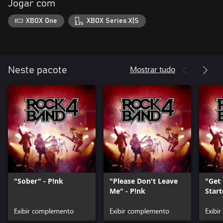
Jogar com
XBOX One
XBOX Series X|S
Mostrar tudo
Neste pacote
"Sober" - P!nk
"Please Don't Leave
"Get 
Me" - P!nk
Start
Exibir complemento
Exibir complemento
Exibi