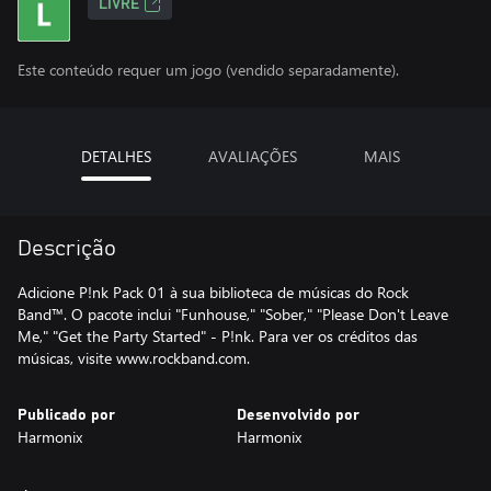
LIVRE
Este conteúdo requer um jogo (vendido separadamente).
DETALHES
AVALIAÇÕES
MAIS
Descrição
Adicione P!nk Pack 01 à sua biblioteca de músicas do Rock
Band™. O pacote inclui "Funhouse," "Sober," "Please Don't Leave
Me," "Get the Party Started" - P!nk. Para ver os créditos das
músicas, visite www.rockband.com.
Publicado por
Desenvolvido por
Harmonix
Harmonix