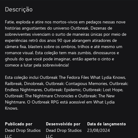
Descrição
Fatie, exploda e atire nos mortos-vivos em pedaços nessas nove
histórias angustiantes do universo Outbreak. Dezenas de
sobreviventes vivenciam o surto de maneiras únicas por meio de
experiências retrô dos anos 90 que abrangem atiradores de
câmera fixa, blasters sobre os ombros, trilhos e até mesmo um
romance visual. Esta coleção tem mais zumbis, dinossauros e
ghouls do que você pode imaginar, então aperte o cinto e
comece a lutar pela sobrevivência!
Esta coleção inclui Outbreak The Fedora Files What Lydia Knows,
Railbreak, Dinobreak, Outbreak: Contagious Memories, Outbreak:
Endless Nightmares, Outbreak: Epidemic, Outbreak: Lost Hope,
Outbreak: The Nightmare Chronicles e Outbreak: The New
Nightmare. O Outbreak RPG está acessível em What Lydia
Knows.
Publicado por
Desenvolvido por
Data de lançamento
Dead Drop Studios
Dead Drop Studios
23/08/2024
LLC
LLC