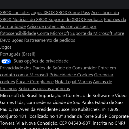
XBOX consoles
Jogos XBOX
XBOX Game Pass
Acessórios do
XBOX
Notícias do XBOX
Suporte do XBOX
Feedback
Padrões da
Comunidade
Aviso de potenciais convulsões por
fotossensibilidade
Conta Microsoft
Suporte da Microsoft Store
Devoluções
Rastreamento de pedidos
Jogos
Português (Brasil)
Suas opções de privacidade
Privacidade dos Dados de Saúde do Consumidor
Entre em
contato com a Microsoft
Privacidade e Cookies
Gerenciar
cookies
Ética e Compliance
Nota Legal
Marcas
Avisos de
terceiros
Sobre os nossos anúncios
Microsoft do Brasil Importação e Comércio de Software e Vídeo
Games Ltda., com sede na cidade de São Paulo, Estado de São
Paulo, na Avenida Presidente Juscelino Kubitschek, nº 1.909,
conjunto 181, localizado no 18º andar da Torre Sul SP Corporate
Towers, Vila Nova Conceição, CEP 04543-907, inscrita no CNPJ