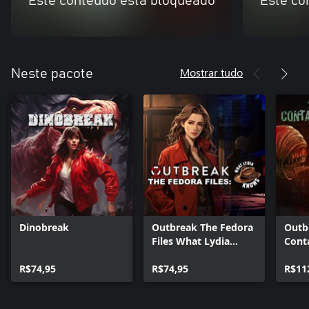
Este conteúdo está bloqueado
Este co
Mostrar tudo
Neste pacote
Dinobreak
Outbreak The Fedora
Outb
Files What Lydia
Cont
Knows
R$74,95
R$74,95
R$11