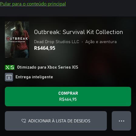
Pular para o conteúdo principal
Outbreak: Survival Kit Collection
Dead Drop Studios LLC
•
Ação e aventura
R$464,95
Otimizado para Xbox Series X|S
Entrega inteligente
COMPRAR
R$464,95
ADICIONAR À LISTA DE DESEJOS
● ● ●