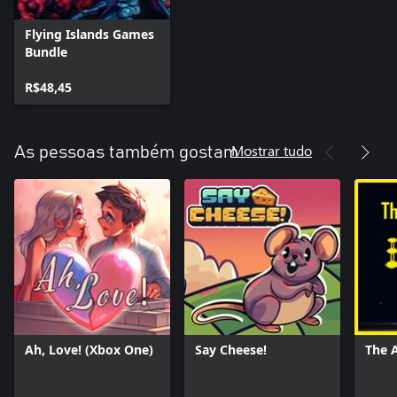
Flying Islands Games
Bundle
R$48,45
Mostrar tudo
As pessoas também gostam
Ah, Love! (Xbox One)
Say Cheese!
The 