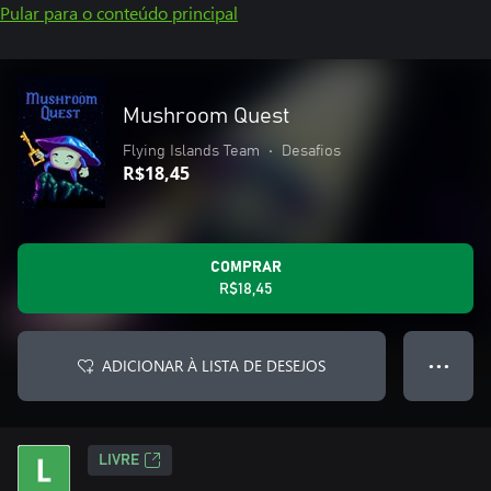
Pular para o conteúdo principal
Mushroom Quest
Flying Islands Team
•
Desafios
R$18,45
COMPRAR
R$18,45
ADICIONAR À LISTA DE DESEJOS
● ● ●
LIVRE