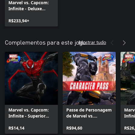
Marvel vs. Capcom:
Infinite - Deluxe
Edition
R$233,94+
Mostrar tudo
Complementos para este jogo
Marvel vs. Capcom:
Passe de Personagem
Marv
Infinite - Superior
de Marvel vs.
Infin
Spider-Man Costume
Capcom: Infinite
R$14,14
R$94,60
R$26