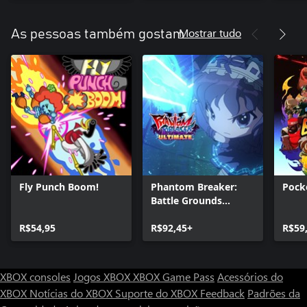
Mostrar tudo
As pessoas também gostam
Fly Punch Boom!
Phantom Breaker:
Pock
Battle Grounds
Ultimate
R$54,95
R$92,45+
R$59
XBOX consoles
Jogos XBOX
XBOX Game Pass
Acessórios do
XBOX
Notícias do XBOX
Suporte do XBOX
Feedback
Padrões da