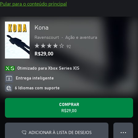
Pular para o conteúdo principal
Kona
Ravenscourt
•
Ação e aventura
92
R$29,00
Otimizado para Xbox Series X|S
Entrega inteligente
6 Idiomas com suporte
COMPRAR
R$29,00
ADICIONAR À LISTA DE DESEJOS
● ● ●