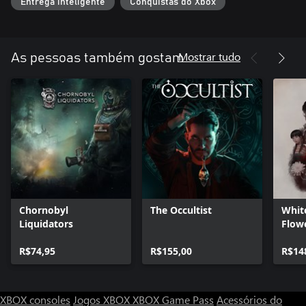
Entrega inteligente
Conquistas do Xbox
Mostrar tudo
As pessoas também gostam
Chornobyl
The Occultist
Whit
Liquidators
Flowe
- Com
R$74,95
R$155,00
R$14
XBOX consoles
Jogos XBOX
XBOX Game Pass
Acessórios do