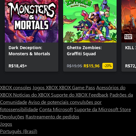
Dark Deception:
Ghetto Zombies:
KILL 
Monsters & Mortals
Graffiti Squad
R$18,45+
R$19,95
R$15,96
R$72
-20%
XBOX consoles
Jogos XBOX
XBOX Game Pass
Acessórios do
XBOX
Notícias do XBOX
Suporte do XBOX
Feedback
Padrões da
Comunidade
Aviso de potenciais convulsões por
fotossensibilidade
Conta Microsoft
Suporte da Microsoft Store
Devoluções
Rastreamento de pedidos
Jogos
Português (Brasil)