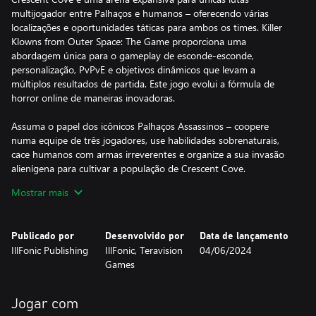
multijogador entre Palhaços e humanos – oferecendo várias
localizações e oportunidades táticas para ambos os times. Killer
Klowns from Outer Space: The Game proporciona uma
abordagem única para o gameplay de esconde-esconde,
personalização, PvPvE e objetivos dinâmicos que levam a
múltiplos resultados de partida. Este jogo evolui a fórmula de
horror online de maneiras inovadoras.
Assuma o papel dos icônicos Palhaços Assassinos – coopere
numa equipe de três jogadores, use habilidades sobrenaturais,
cace humanos com armas irreverentes e organize a sua invasão
alienígena para cultivar a população de Crescent Cove.
Mostrar mais
Enfrente a ameaça como uma equipe de sete cidadãos corajosos
de Crescent Cove – explore a cidade em busca de tesouro valioso
e armas, evite ser capturado pelos Palhaços e tente sobreviver à
Publicado por
Desenvolvido por
Data de lançamento
invasão alienígena.
IllFonic Publishing
IllFonic, Teravision
04/06/2024
Games
Jogar com