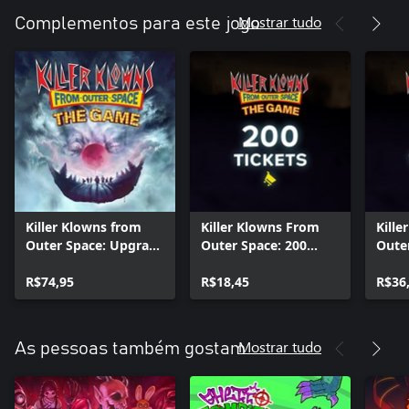
Mostrar tudo
Complementos para este jogo
Killer Klowns from
Killer Klowns From
Kill
Outer Space: Upgrade
Outer Space: 200
Oute
Digital de Luxo
Bilhetes
Bilhe
R$74,95
R$18,45
R$36
Mostrar tudo
As pessoas também gostam