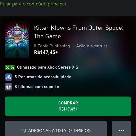
Pular para o conteúdo principal
Killer Klowns From Outer Space:
The Game
IllFonic Publishing
•
Ação e aventura
R$147,45+
Otimizado para Xbox Series X|S
5 Recursos de acessibilidade
8 Idiomas com suporte
COMPRAR
R$147,45+
ADICIONAR À LISTA DE DESEJOS
● ● ●