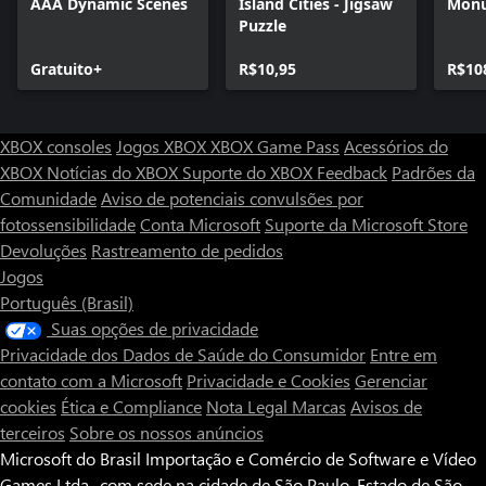
AAA Dynamic Scenes
Island Cities - Jigsaw
Monu
Puzzle
Gratuito+
R$10,95
R$10
XBOX consoles
Jogos XBOX
XBOX Game Pass
Acessórios do
XBOX
Notícias do XBOX
Suporte do XBOX
Feedback
Padrões da
Comunidade
Aviso de potenciais convulsões por
fotossensibilidade
Conta Microsoft
Suporte da Microsoft Store
Devoluções
Rastreamento de pedidos
Jogos
Português (Brasil)
Suas opções de privacidade
Privacidade dos Dados de Saúde do Consumidor
Entre em
contato com a Microsoft
Privacidade e Cookies
Gerenciar
cookies
Ética e Compliance
Nota Legal
Marcas
Avisos de
terceiros
Sobre os nossos anúncios
Microsoft do Brasil Importação e Comércio de Software e Vídeo
Games Ltda., com sede na cidade de São Paulo, Estado de São