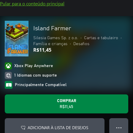
Pular para o conteúdo principal
Island Farmer
Silesia Games Sp. z o.o.
•
Cartas e tabuleiro
•
Família e crianças
•
Desafios
R$11,45
Xbox Play Anywhere
1 Idiomas com suporte
Principalmente Compatível
COMPRAR
R$11,45
ADICIONAR À LISTA DE DESEJOS
● ● ●