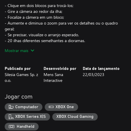
- Clique em dois blocos para trocá-los;
- Gire a câmera ao redor da ilha;
- Focalize a câmera em um bloco;
- Aumente e diminua o zoom para ver os detalhes ou o quadro
geral;
- Se precisar, visualize o arranjo esperado.
- 20 ilhas diferentes semelhantes a dioramas.
Mostrar mais
Veja sua ilha ganhar vida conforme você completa determinados
setores.
Publicado por
Desenvolvido por
Data de lançamento
Conforme você avança na construção das ilhas, veja seu
Silesia Games Sp. z
Mens Sana
22/03/2023
arquipélago se expandir e evoluir em segundo plano.
o.o.
Interactive
Com céu limpo, ar puro e águas cristalinas, entre animais e
ouvindo os sons da natureza.
Jogar com
Computador
XBOX One
XBOX Series X|S
XBOX Cloud Gaming
Handheld