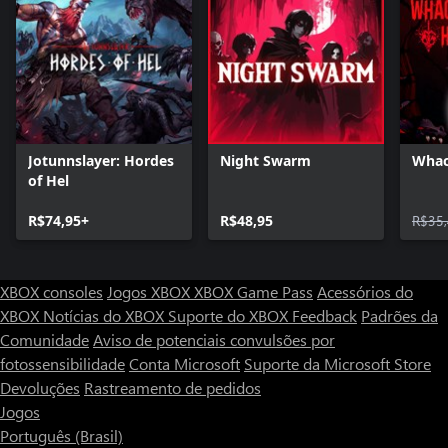
(transforma os inimigos em galinhas) ou para pior (reduz sua
velocidade de movimentos) e muito mais!
- Mais de 35 inimigos: múmias, sarcófagos, crânios voadores,
cobras humanoides, guerreiros gordos... todos tentando matar
você.
- Chefes enormes: dois em cada pirâmide, com jogabilidade
original.
- Mercador: compre equipamentos e suprimentos que serão
Jotunnslayer: Hordes
Night Swarm
Whac
mantidos entre jogos diferentes, mesmo quando você morrer.
of Hel
- Salas de habilidades: aperfeiçoe suas habilidades em salas com
foco nas plataformas e evite diversas armadilhas.
R$74,95+
R$48,95
R$35
XBOX consoles
Jogos XBOX
XBOX Game Pass
Acessórios do
XBOX
Notícias do XBOX
Suporte do XBOX
Feedback
Padrões da
Comunidade
Aviso de potenciais convulsões por
fotossensibilidade
Conta Microsoft
Suporte da Microsoft Store
Devoluções
Rastreamento de pedidos
Jogos
Português (Brasil)