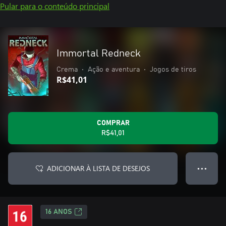
Pular para o conteúdo principal
Immortal Redneck
Crema
•
Ação e aventura
•
Jogos de tiros
R$41,01
COMPRAR
R$41,01
ADICIONAR À LISTA DE DESEJOS
● ● ●
16 ANOS