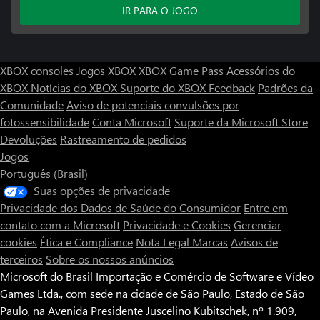
IR PARA O JOGO
XBOX consoles
Jogos XBOX
XBOX Game Pass
Acessórios do
XBOX
Notícias do XBOX
Suporte do XBOX
Feedback
Padrões da
Comunidade
Aviso de potenciais convulsões por
fotossensibilidade
Conta Microsoft
Suporte da Microsoft Store
Devoluções
Rastreamento de pedidos
Jogos
Português (Brasil)
Suas opções de privacidade
Privacidade dos Dados de Saúde do Consumidor
Entre em
contato com a Microsoft
Privacidade e Cookies
Gerenciar
cookies
Ética e Compliance
Nota Legal
Marcas
Avisos de
terceiros
Sobre os nossos anúncios
Microsoft do Brasil Importação e Comércio de Software e Vídeo
Games Ltda., com sede na cidade de São Paulo, Estado de São
Paulo, na Avenida Presidente Juscelino Kubitschek, nº 1.909,