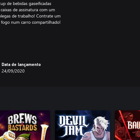
up de bebidas gaseificadas
e caixas de assinatura com um
olegas de trabalho! Contrate um
 fogo num carro compartilhado!
o arma — de laptops a vassouras
as, mas mesmo elas podem
om cautela e escolha a arma
Data de lançamento
24/09/2020
morras espreitam os fundadores
enquanto seus funcionários lutam
antadas para fortalecer a empresa
a maneira de jogar. Aprenda-as na
idade com bastante frequência e
ções. Combine várias habilidades
r.