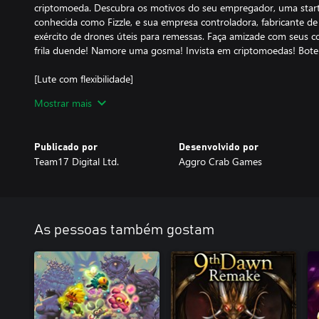
criptomoeda. Descubra os motivos do seu empregador, uma start
conhecida como Fizzle, e sua empresa controladora, fabricante d
exército de drones úteis para remessas. Faça amizade com seus c
frila duende! Namore uma gosma! Invista em criptomoedas! Bote
[Lute com flexibilidade]
Nas masmorras de Going Under, quase tudo pode ser usado com
Mostrar mais
e travesseiros. Armas adequadas também podem ser encontrad
quebrar a qualquer momento se você não tomar cuidado. Jogue c
certa para a situação se quiser sobreviver ao seu estágio.
Publicado por
Desenvolvido por
Team17 Digital Ltd.
Aggro Crab Games
[Chefes horríveis]
E você pensou que seu chefe era um monstro. No fundo das mas
das empresas amaldiçoadas, enriquecendo com os investimentos 
entre si. Derrote-os e retorne à superfície com suas relíquias enc
em que trabalha.
As pessoas também gostam
[Receba em experiência]
Ao explorar, você encontrará habilidades poderosas que mudam 
Lanchonete e elas aparecerão em rodadas futuras. Use uma habil
você a receberá “endossada” e disponível para iniciar suas expedi
em sinergias malucas e você em pouco tempo você limpará o luga