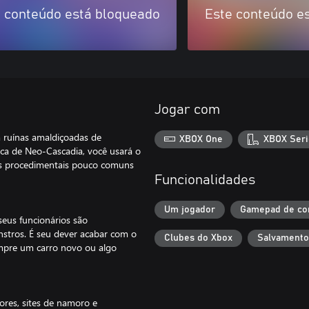
 conteúdo está bloqueado
Este conteúdo e
Jogar com
 ruínas amaldiçoadas de
XBOX One
XBOX Seri
ica de Neo-Cascadia, você usará o
as procedimentais pouco comuns
Funcionalidades
Um jogador
Gamepad de co
seus funcionários são
stros. É seu dever acabar com o
Clubes do Xbox
Salvamento
ompre um carro novo ou algo
ores, sites de namoro e