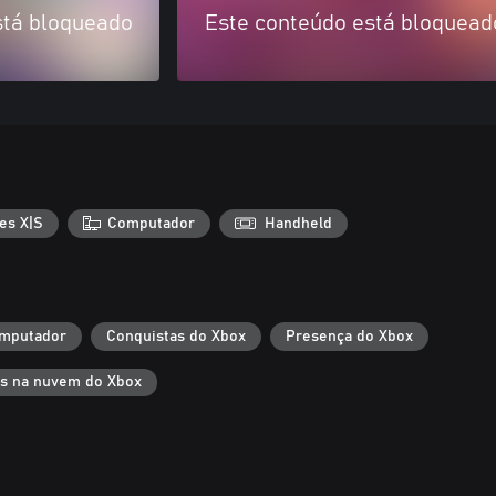
stá bloqueado
Este conteúdo está bloquead
es X|S
Computador
Handheld
mputador
Conquistas do Xbox
Presença do Xbox
s na nuvem do Xbox