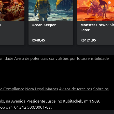
T
Ocean Keeper
Monster Crown: Si
Eater
R$48,45
R$121,95
unidade
Aviso de potenciais convulsões por fotossensibilidade
a e Compliance
Nota Legal
Marcas
Avisos de terceiros
Sobre os
o, na Avenida Presidente Juscelino Kubitschek, nº 1.909,
 sob o nº 04.712.500/0001-07.