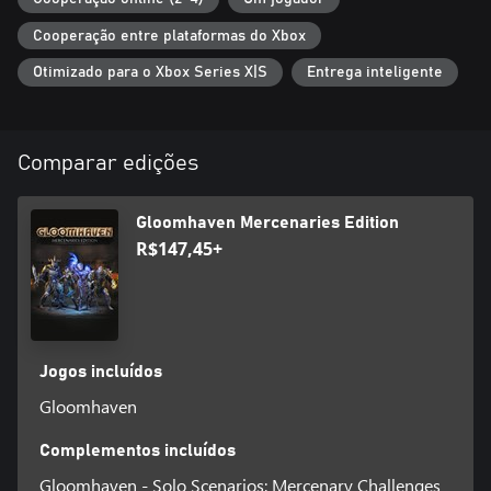
aterradores, limitados a mercenários específicos. Conclui-os para
Cooperação entre plataformas do Xbox
receber itens poderosos e exclusivos.
Otimizado para o Xbox Series X|S
Entrega inteligente
Comparar edições
Gloomhaven Mercenaries Edition
R$147,45+
Jogos incluídos
Gloomhaven
Complementos incluídos
Gloomhaven - Solo Scenarios: Mercenary Challenges