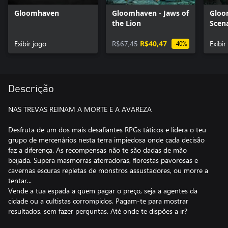
Gloomhaven
Gloomhaven - Jaws of
Gloo
the Lion
Scen
Chal
Exibir jogo
R$67,45
R$40,47
Exibi
-40%
Descrição
NAS TREVAS REINAM A MORTE E A AVAREZA
Desfruta de um dos mais desafiantes RPGs táticos e lidera o teu
grupo de mercenários nesta terra impiedosa onde cada decisão
faz a diferença. As recompensas não te são dadas de mão
beijada. Supera masmorras aterradoras, florestas pavorosas e
cavernas escuras repletas de monstros assustadores, ou morre a
tentar...
Vende a tua espada a quem pagar o preço, seja a agentes da
cidade ou a cultistas corrompidos. Pagam-te para mostrar
resultados, sem fazer perguntas. Até onde te dispões a ir?