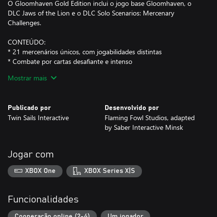
O Gloomhaven Gold Edition inclui o jogo base Gloomhaven, o
DLC Jaws of the Lion e o DLC Solo Scenarios: Mercenary
Challenges.
CONTEÚDO:
* 21 mercenários únicos, com jogabilidades distintas
* Combate por cartas desafiante e intenso
* Mais de 1100 habilidades combináveis
Mostrar mais
* Mais de 300 cenários únicos, divididos em duas campanhas
separadas
* Uma narrativa com vários desfechos e consequências
Publicado por
Desenvolvido por
permanentes
Twin Sails Interactive
Flaming Fowl Studios, adapted
* 60 inimigos e bosses pavorosos
by Saber Interactive Minsk
* Joga a solo ou no modo cooperativo online para até 4
jogadores
* Multijogador entre plataformas
Jogar com
Jaws of the Lion é um DLC de história que acrescenta 4 classes:
XBOX One
XBOX Series X|S
Hatchet, Demolitionist, Red Guard e Voidwarden, assim como 25
novas missões e ainda 10 inimigos e bosses traçam esta sinistra
história de sangue e abominações ancestrais.
Funcionalidades
O DLC Solo Scenarios: Mercenary Challenges inclui 17 cenários
Cooperação online (2-4)
Um jogador