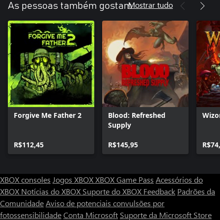
Mostrar tudo
As pessoas também gostam
variam desde civis possuídos até monstros sobrenaturais criados
nos seus piores pesadelos.
Dois heróis jogáveis
Experimente a história como um sacerdote ou uma jornalista,
cada um com sua própria árvore de desenvolvimento.
Forgive Me Father 2
Blood: Refreshed
Wizo
Supply
R$112,45
R$145,95
R$74
XBOX consoles
Jogos XBOX
XBOX Game Pass
Acessórios do
XBOX
Notícias do XBOX
Suporte do XBOX
Feedback
Padrões da
Comunidade
Aviso de potenciais convulsões por
fotossensibilidade
Conta Microsoft
Suporte da Microsoft Store