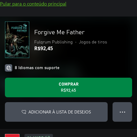
Pular para o conteúdo principal
Forgive Me Father
Fulqrum Publishing
•
Jogos de tiros
R$92,45
8 Idiomas com suporte
COMPRAR
R$92,45
ADICIONAR À LISTA DE DESEJOS
● ● ●