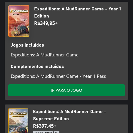
aptidões e possibilidades durante as tuas expedições.
Expeditions: A MudRunner Game - Year 1
Edition
Certas funcionalidades do jogo, incluindo mods, poderão não
R$349,95+
estar acessíveis para contas Xbox de crianças. A Xbox considera
crianças jogadores com menos de 13 anos, exceto se a legislação
local especificar uma idade diferente.
Jogos incluídos
Expeditions: A MudRunner Game
Complementos incluídos
Expeditions: A MudRunner Game - Year 1 Pass
IR PARA O JOGO
Expeditions: A MudRunner Game -
Supreme Edition
R$397,45+