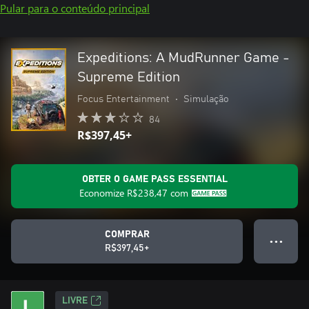
Pular para o conteúdo principal
Expeditions: A MudRunner Game -
Supreme Edition
Focus Entertainment
•
Simulação
84
R$397,45+
OBTER O GAME PASS ESSENTIAL
Economize
R$238,47
com
COMPRAR
● ● ●
R$397,45+
LIVRE