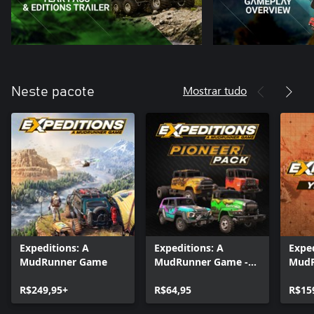
Mostrar tudo
Neste pacote
Expeditions: A
Expeditions: A
Exped
MudRunner Game
MudRunner Game -
MudR
Pioneer Pack
Year 
R$249,95+
R$64,95
R$15