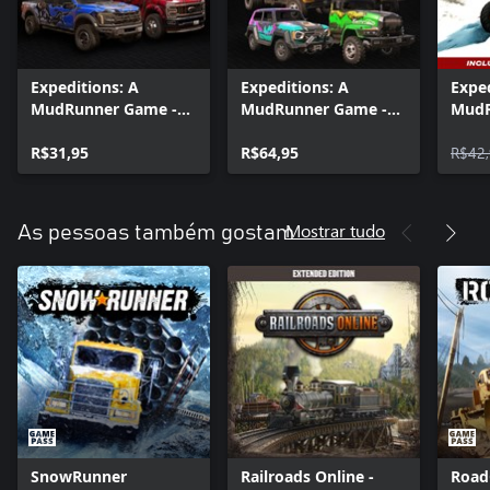
Expeditions: A
Expeditions: A
Exped
MudRunner Game -
MudRunner Game -
MudR
Ford Dual Pack
Pioneer Pack
Seas
R$31,95
R$64,95
Daw
R$42
Mostrar tudo
As pessoas também gostam
SnowRunner
Railroads Online -
Road