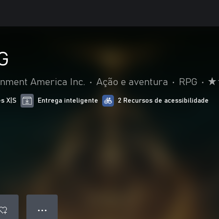
G
nment America Inc.
•
Ação e aventura
•
RPG
•
es X|S
Entrega inteligente
2 Recursos de acessibilidade
● ● ●