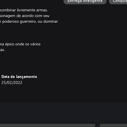
Entrega inteligente
Conquis
 combinar livremente armas,
ersonagem de acordo com seu
um poderoso guerreiro, ou dominar
a épico onde os vários
as.
om outros jogadores e viajarem
 permite que você sinta a
Data de lançamento
25/02/2022