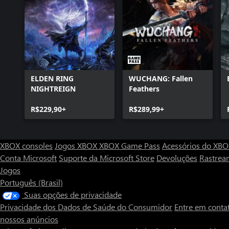
ELDEN RING
WUCHANG: Fallen
NIGHTREIGN
Feathers
R$229,90+
R$289,99+
XBOX consoles
Jogos XBOX
XBOX Game Pass
Acessórios do XB
Conta Microsoft
Suporte da Microsoft Store
Devoluções
Rastrea
Jogos
Português (Brasil)
Suas opções de privacidade
Privacidade dos Dados de Saúde do Consumidor
Entre em conta
nossos anúncios