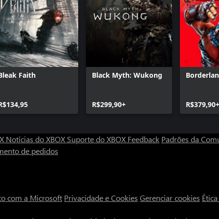
Bleak Faith
Black Myth: Wukong
Borderla
R$134,95
R$299,90+
R$379,90
OX
Notícias do XBOX
Suporte do XBOX
Feedback
Padrões da Com
mento de pedidos
to com a Microsoft
Privacidade e Cookies
Gerenciar cookies
Étic