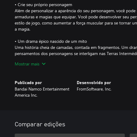
• Crie seu próprio personagem
Além de personalizar a aparência do seu personagem, você pode
armaduras e magias que equipar. Você pode desenvolver seu p
estilo de jogo, como aumentar a força muscular para se tornar 
a magia.
• Um drama épico nascido de um mito
Uma história cheia de camadas, contada em fragmentos. Um dram
pensamentos dos personagens se interligam nas Terras Intermédi
Mostrar mais
• Jogo on-line único que conecta você livremente aos outros
Além do multijogador, onde você pode se conectar diretamente c
juntos, o jogo suporta um elemento on-line assíncrono único que
Publicado por
Desenvolvido por
presença dos outros.
Bandai Namco Entertainment
FromSoftware, Inc.
America Inc.
Comparar edições