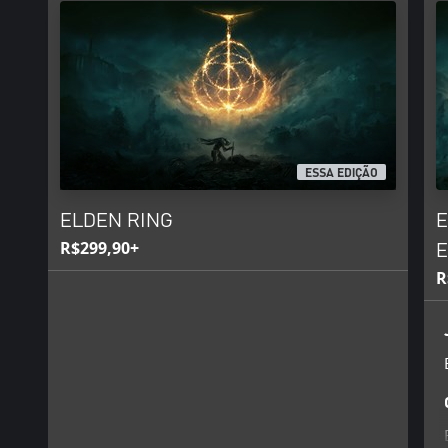
ESSA EDIÇÃO
ELDEN RING
E
R$299,90+
E
R