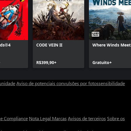
nds®4
CODE VEIN II
Where Winds Meet
+
R$399,90+
Gratuito+
unidade
Aviso de potenciais convulsões por fotossensibilidade
a e Compliance
Nota Legal
Marcas
Avisos de terceiros
Sobre os