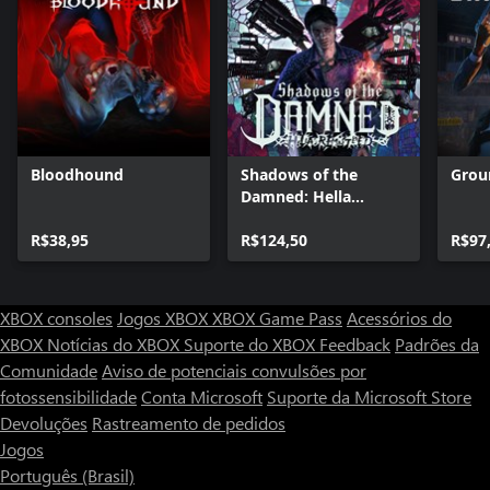
Bloodhound
Shadows of the
Grou
Damned: Hella
Remastered
R$38,95
R$124,50
R$97
XBOX consoles
Jogos XBOX
XBOX Game Pass
Acessórios do
XBOX
Notícias do XBOX
Suporte do XBOX
Feedback
Padrões da
Comunidade
Aviso de potenciais convulsões por
fotossensibilidade
Conta Microsoft
Suporte da Microsoft Store
Devoluções
Rastreamento de pedidos
Jogos
Português (Brasil)