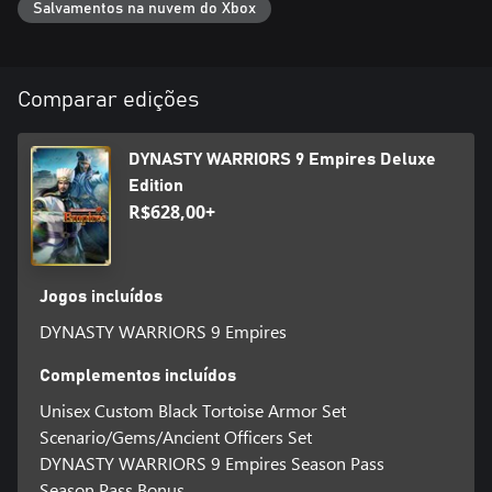
Bónus de pré-reserva
Salvamentos na nuvem do Xbox
- "Guard Gem"
Bónus temporário
- Male Custom "Zhao Yun Set"
Comparar edições
Nota: disponível até 28/02/2022.
DYNASTY WARRIORS 9 Empires Deluxe
Nota: certos conteúdos bónus podem estar disponíveis para
compra mais tarde.
Edition
R$628,00+
Jogos incluídos
DYNASTY WARRIORS 9 Empires
Complementos incluídos
Unisex Custom Black Tortoise Armor Set
Scenario/Gems/Ancient Officers Set
DYNASTY WARRIORS 9 Empires Season Pass
Season Pass Bonus