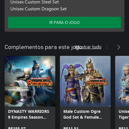
Unisex Custom Steel Set
Unisex Custom Dragoon Set
IR PARA O JOGO
Mostrar tudo
Complementos para este jogo
DYNASTY WARRIORS
Male Custom Ogre
Unis
9 Empires Season
God Set & Female
Tige
Pass
Custom Fu Hao Set
R$155,07
R$11,51
R$11