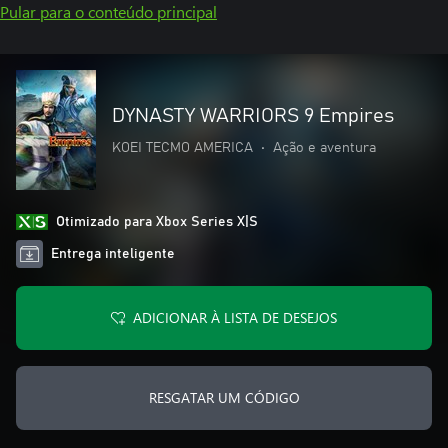
Pular para o conteúdo principal
DYNASTY WARRIORS 9 Empires
KOEI TECMO AMERICA
•
Ação e aventura
Otimizado para Xbox Series X|S
Entrega inteligente
ADICIONAR À LISTA DE DESEJOS
RESGATAR UM CÓDIGO