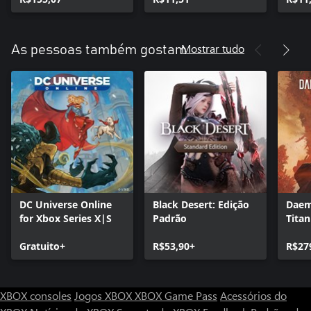
Mostrar tudo
As pessoas também gostam
DC Universe Online
Black Desert: Edição
Daem
for Xbox Series X|S
Padrão
Titan
Gratuito+
R$53,90+
R$27
XBOX consoles
Jogos XBOX
XBOX Game Pass
Acessórios do