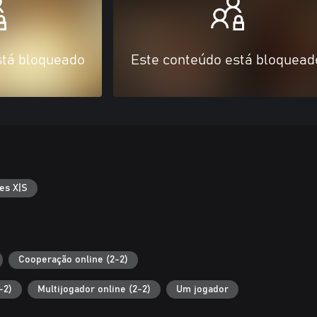
stá bloqueado
Este conteúdo está bloquead
es X|S
Cooperação online (2-2)
-2)
Multijogador online (2-2)
Um jogador