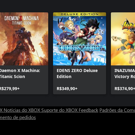
Daemon X Machina:
EDENS ZERO Deluxe
INAZUMA
Titanic Scion
Edition
Victory R
R$279,99+
R$349,90+
R$374,90
OX
Notícias do XBOX
Suporte do XBOX
Feedback
Padrões da Com
mento de pedidos