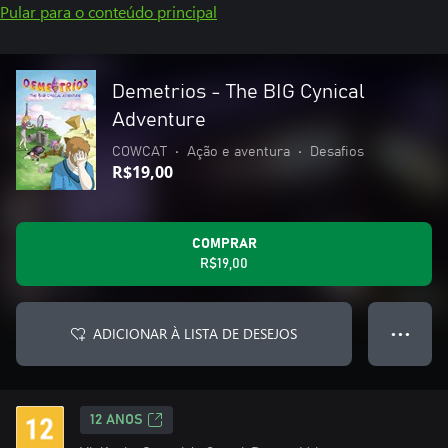
Pular para o conteúdo principal
Demetrios - The BIG Cynical
Adventure
COWCAT
•
Ação e aventura
•
Desafios
R$19,00
COMPRAR
R$19,00
ADICIONAR À LISTA DE DESEJOS
● ● ●
12 ANOS