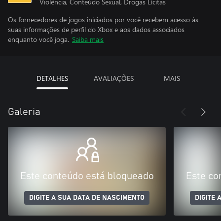
Violência, Conteúdo Sexual, Drogas Lícitas
Os fornecedores de jogos iniciados por você recebem acesso às
suas informações de perfil do Xbox e aos dados associados
enquanto você joga.
Saiba mais
DETALHES
AVALIAÇÕES
MAIS
Galeria
Este conteúdo está bloqueado
Este co
DIGITE A SUA DATA DE NASCIMENTO
DIGITE 