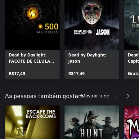
Dead by Daylight:
Dead by Daylight:
Dead 
PACOTE DE CÉLULAS
Jason
Capít
ÁURICAS (500)
a Esc
R$17,49
R$17,49
Grat
Mostrar tudo
As pessoas também gostam