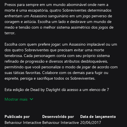
Presos para sempre em um mundo abominável onde nem a
morte é uma escapatória, quatro Sobreviventes determinados
enfrentam um Assassino sanguinário em um jogo perverso de
coragem e astúcia. Escolha um lado e desbrave um mundo de
medo e tensão com o melhor sistema assimétrico dos jogos de
terror.
Escolha com quem prefere jogar: um Assassino implacável ou um
dos quatro Sobreviventes que precisam evitar uma morte
tenebrosa. Cada personagem conta com seu próprio sistema
refinado de progressão e diversos atributos desbloqueáveis,
permitindo que você personalize o modo de jogar de acordo com
suas táticas favoritas. Colabore com os demais para fugir ou
espreite, persiga e sacrifique todos os Sobreviventes.
Esta edição de Dead by Daylight dá acesso a um elenco de 7
Assassinos (O Caçador, O Caipira, O Espectro, A Enfermeira, A
Mostrar mais
Bruxa, A Caçadora e O Médico) e 9 Sobreviventes (Meg, Thomas,
Claudette Morel, Jake Park, Dwight Fairfield, Ace Visconti, Nea
Karlsson, Bill Overbeck, Feng Min e David King). Ela também
Publicado por
Desenvolvido por
Data de lançamento
inclui dois complementos cosméticos repletos de trajes para
Behaviour Interactive
Behaviour Interactive
20/06/2017
diversos personagens.