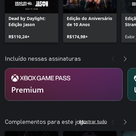
Dead by Daylight:
Edição do Aniversário
Ediç
Edição Jason
de 10 Anos
Stra
R$110,24+
R$174,98+
Exibir
Incluído nessas assinaturas
Premium
Mostrar tudo
Complementos para este jogo