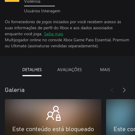
Violência
Usuários Interagem
Os fornecedores de jogos iniciados por você recebem acesso às
suas informações de perfil do Xbox e aos dados associados
enquanto você joga.
Saiba mais
Multijogador online no console Xbox Game Pass Essential, Premium
ou Ultimate (assinaturas vendidas separadamente).
DETALHES
AVALIAÇÕES
MAIS
Galeria
Este conteúdo está bloqueado
Este co