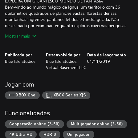
EXPLORA UM GIGANTESCO MUNDO DE FANTASIA
Bem-vindo ao mundo mágico de Ignus: um território com 36
quilómetros quadrados de planícies vastas, florestas densas,
montanhas íngremes, pântanos fétidos e tundra gelada. Não
deixes nada por examinar, enquanto exploras cavernas perigosas
e ruínas antigas para recuperar artefactos poderosos e revelar
Mostrar mais
uma história rica e milenar. Parte numa viagem por esta terra e
encontra o local perfeito para ti e os teus aliados se instalarem.
Publicado por
Desenvolvido por
Data de lançamento
ESTUDA AS ARTES ARCANAS
Blue Isle Studios
Blue Isle Studios,
01/11/2019
Domina uma vasta gama de feitiços poderosos. Descobre a tua
Virtual Basement LLC
preferência entre uma enorme seleção de varinhas e bastões
místicos, machados, espadas, maços e martelos carregados de
magia e manoplas encantadas.
Jogar com
CRIA ALIANÇAS E FORJA UM IMPÉRIO
XBOX One
XBOX Series X|S
Une os teus esforços aos de outros Feiticeiros para criarem uma
Casa poderosa. Cria uma hierarquia interna de poder, desenha e
hasteia a bandeira da tua própria Casa, partilha os teus recursos
Funcionalidades
para construir enormes castelos e forma grupos para caçar
criaturas lendárias. Declara guerra às Casas adversárias ou cria
Cooperação online (2-50)
Multijogador online (2-50)
intrigas e tramas para semear o caos e subir na hierarquia das
4K Ultra HD
HDR10
Um jogador
tuas.