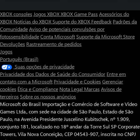
És um Feiticeiro velho, barbudo e sábio ou és um Mago jovem,
ambicioso e determinado? Cria o teu próprio estilo com uma
XBOX consoles
Jogos XBOX
XBOX Game Pass
Acessórios do
enorme variedade de opções para o equipamento e armas.
Descobre uma variedade quase ilimitada nas estatísticas destes
XBOX
Notícias do XBOX
Suporte do XBOX
Feedback
Padrões da
objetos, com o complexo sistema de geração de objetos do
Comunidade
Aviso de potenciais convulsões por
Citadel; cada saque é diferente, o que garante que a luta contra
fotossensibilidade
Conta Microsoft
Suporte da Microsoft Store
monstros e a exploração de masmorras são sempre experiências
Devoluções
Rastreamento de pedidos
gratificantes e memoráveis.
Jogos
CONQUISTA O PODER DE VOAR
Português (Brasil)
Porquê caminhar quando podes voar? Usa a tua destreza de
Suas opções de privacidade
Feitiçaria para subir aos céus. Desfruta da conveniência de uma
Privacidade dos Dados de Saúde do Consumidor
Entre em
vassoura personalizada, doma e monta companheiros alados, tais
contato com a Microsoft
Privacidade e Cookies
Gerenciar
como dragões e águias gigantes, ou usa alquimia para preparar
cookies
Ética e Compliance
Nota Legal
Marcas
Avisos de
potentes elixires que permitem voar sem a ajuda de feras ou
terceiros
Sobre os nossos anúncios
Microsoft do Brasil Importação e Comércio de Software e Vídeo
Games Ltda., com sede na cidade de São Paulo, Estado de São
Paulo, na Avenida Presidente Juscelino Kubitschek, nº 1.909,
conjunto 181, localizado no 18º andar da Torre Sul SP Corporate
Towers, Vila Nova Conceição, CEP 04543-907, inscrita no CNPJ