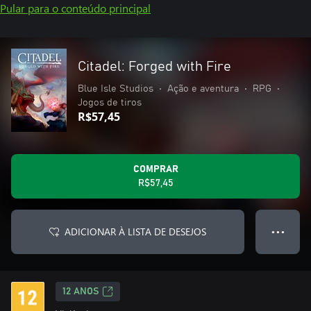
Pular para o conteúdo principal
Citadel: Forged with Fire
Blue Isle Studios
•
Ação e aventura
•
RPG
•
Jogos de tiros
R$57,45
COMPRAR
R$57,45
ADICIONAR À LISTA DE DESEJOS
● ● ●
12 ANOS