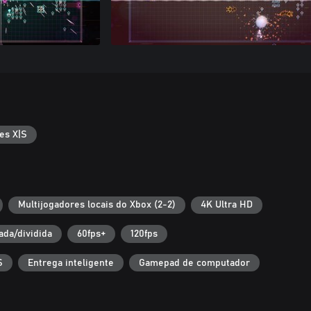
es X|S
Multijogadores locais do Xbox (2-2)
4K Ultra HD
ada/dividida
60fps+
120fps
S
Entrega inteligente
Gamepad de computador