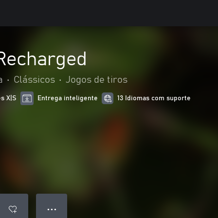
 Recharged
a
•
Clássicos
•
Jogos de tiros
es X|S
Entrega inteligente
13 Idiomas com suporte
● ● ●