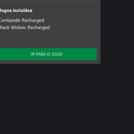
Jogos incluídos
Centipede: Recharged
Black Widow: Recharged
IR PARA O JOGO