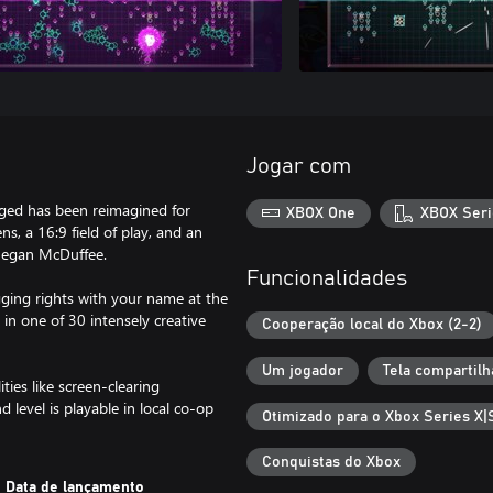
Jogar com
rged has been reimagined for
XBOX One
XBOX Seri
, a 16:9 field of play, and an
Megan McDuffee.
Funcionalidades
gging rights with your name at the
 in one of 30 intensely creative
Cooperação local do Xbox (2-2)
Um jogador
Tela compartilh
ies like screen-clearing
 level is playable in local co-op
Otimizado para o Xbox Series X|
Conquistas do Xbox
Data de lançamento