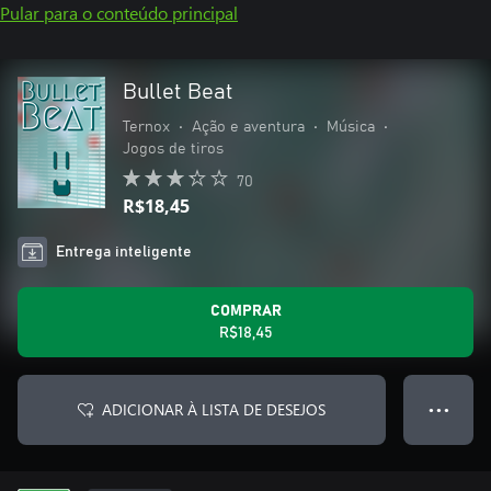
Pular para o conteúdo principal
Bullet Beat
Ternox
•
Ação e aventura
•
Música
•
Jogos de tiros
70
R$18,45
Entrega inteligente
COMPRAR
R$18,45
ADICIONAR À LISTA DE DESEJOS
● ● ●