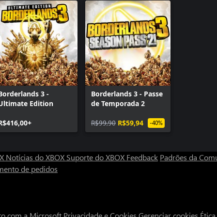
Borderlands 3 -
Borderlands 3 - Passe
Ultimate Edition
de Temporada 2
R$416,00+
R$99,90
R$59,94
-40%
OX
Notícias do XBOX
Suporte do XBOX
Feedback
Padrões da Com
mento de pedidos
to com a Microsoft
Privacidade e Cookies
Gerenciar cookies
Étic