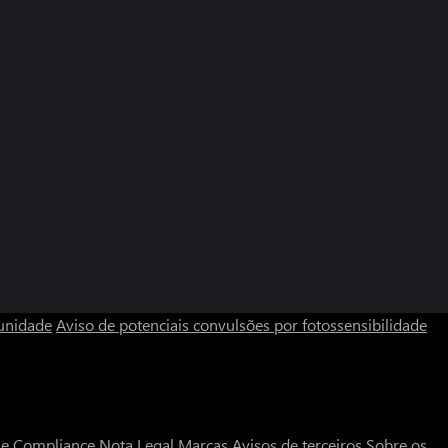
unidade
Aviso de potenciais convulsões por fotossensibilidade
a e Compliance
Nota Legal
Marcas
Avisos de terceiros
Sobre os