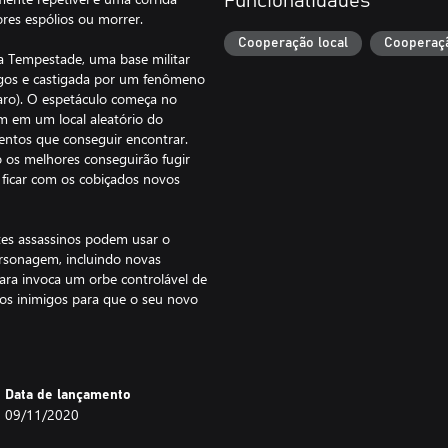
Funcionalidades
ores espólios ou morrer.
Cooperação local
Cooperaçã
a Tempestade, uma base militar
igos e castigada por um fenômeno
laro). O espetáculo começa no
 em um local aleatório do
ntos que conseguir encontrar.
os melhores conseguirão fugir
 ficar com os cobiçados novos
tes assassinos podem usar o
ersonagem, incluindo novas
ara invoca um orbe controlável de
 os inimigos para que o seu novo
 adorável minimecanismo
m os disparos potentes do seu
oderá criar Caça-Arcas ainda
Data de lançamento
09/11/2020
de Temporada 2.