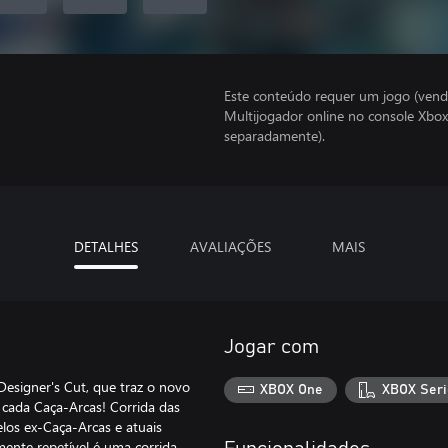
Este conteúdo requer um jogo (vend
Multijogador online no console Xbox
separadamente).
DETALHES
AVALIAÇÕES
MAIS
Jogar com
Designer's Cut, que traz o novo
XBOX One
XBOX Seri
 cada Caça-Arcas! Corrida das
elos ex-Caça-Arcas e atuais
ente repetível é uma corrida