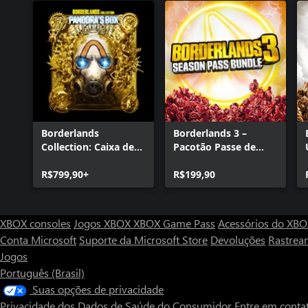
Borderlands
Borderlands 3 –
Collection: Caixa de
Pacotão Passe de
Pandora
Temporada
R$799,90+
R$199,90
XBOX consoles
Jogos XBOX
XBOX Game Pass
Acessórios do XB
Conta Microsoft
Suporte da Microsoft Store
Devoluções
Rastrea
Jogos
Português (Brasil)
Suas opções de privacidade
Privacidade dos Dados de Saúde do Consumidor
Entre em conta