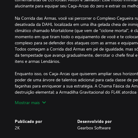
alucinante para equipar seu Caça-Arcas do zero e extrair os melh
Na Corrida das Armas, você vai percorrer o Complexo Cegueira n
desativada da DAHL localizada em uma ilha gelada cheia de inim
climático chamado Mortalclone (que vem de "ciclone mortal", é c
momento em que tiram todo o equipamento de você e te colocam
complexo para se defender dos ataques com as armas e equipame
Todos começam a Corrida dsd Armas em pé de igualdade, mas só 
da tempestade que avança gradualmente, derrotar o chefe final e
itens e armas Lendários.
Enquanto isso, os Caça-Arcas que quiserem ampliar seus horizon
poder de uma árvore de talentos adicional para cada classe de p
façanhas para enriquecer a sua estratégia. A Chama Fásica da Am
destruição elemental; a Armadilha Gravitacional do FL4K atordoa
Robô Carregador possa explodi-los; a Moze luta com a ajuda do
Mostrar mais
autônomo Ursinho de Ferro; e o Zane aniquila os adversários co
Canhão de Ombro MNTIS. Com essas habilidades e outras, você p
mais especiais para demolir tudo que surgir pela frente.
Publicado por
Desenvolvido por
2K
Gearbox Software
O novo conteúdo requer Borderlands 3 e está incluso no Passe 