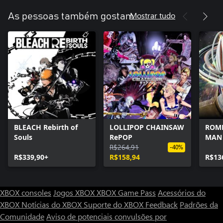
Mostrar tudo
As pessoas também gostam
BLEACH Rebirth of
LOLLIPOP CHAINSAW
ROME
Souls
RePOP
MAN
R$264,91
-40%
R$339,90+
R$158,94
R$13
XBOX consoles
Jogos XBOX
XBOX Game Pass
Acessórios do
XBOX
Notícias do XBOX
Suporte do XBOX
Feedback
Padrões da
Comunidade
Aviso de potenciais convulsões por