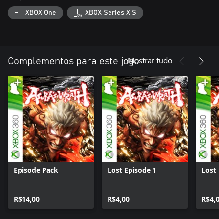
XBOX One
XBOX Series X|S
Mostrar tudo
Complementos para este jogo
Episode Pack
Lost Episode 1
Lost 
R$14,00
R$4,00
R$4,