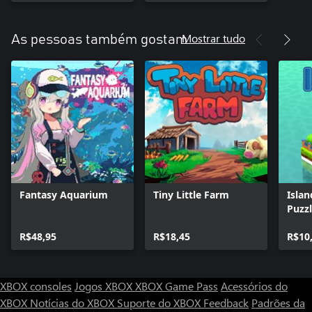
Mostrar tudo
As pessoas também gostam
Fantasy Aquarium
Tiny Little Farm
Islan
Puzz
R$48,95
R$18,45
R$10
XBOX consoles
Jogos XBOX
XBOX Game Pass
Acessórios do
XBOX
Notícias do XBOX
Suporte do XBOX
Feedback
Padrões da