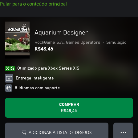
Pular para o conteúdo principal
Aquarium Designer
RockGame S.A., Games Operators
•
Simulação
R$48,45
Otimizado para Xbox Series X|S
Entrega inteligente
8 Idiomas com suporte
COMPRAR
R$48,45
ADICIONAR À LISTA DE DESEJOS
● ● ●