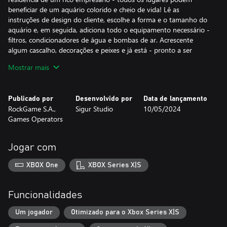
beneficiar de um aquário colorido e cheio de vida! Lê as
instruções de design do cliente, escolhe a forma e o tamanho do
aquário e, em seguida, adiciona todo o equipamento necessário -
filtros, condicionadores de água e bombas de ar. Acrescente
algum cascalho, decorações e peixes e já está - pronto a ser
utilizado! Quanto melhor fizeres, mais dinheiro ganhas!
Mostrar mais
Todos os profissionais precisam de algum tempo livre! No
Aquarium Designer pode divertir-se a criar o seu próprio aquário
Publicado por
Desenvolvido por
Data de lançamento
em dois modos criativos - Casual e Realista. Podes experimentar
RockGame S.A.,
Sigur Studio
10/05/2024
diferentes configurações e elementos, mas lembra-te sempre dos
Games Operators
futuros residentes do teu aquário - ou seja, os peixes, claro! As
diferentes espécies têm necessidades diferentes e requerem
condições específicas. E se alguma coisa correr mal, podes sempre
Jogar com
tentar de novo - nenhum animal será prejudicado!
XBOX One
XBOX Series X|S
Funcionalidades
Um jogador
Otimizado para o Xbox Series X|S