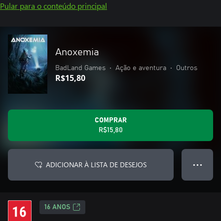
Pular para o conteúdo principal
Anoxemia
BadLand Games
•
Ação e aventura
•
Outros
R$15,80
COMPRAR
R$15,80
ADICIONAR À LISTA DE DESEJOS
● ● ●
16 ANOS