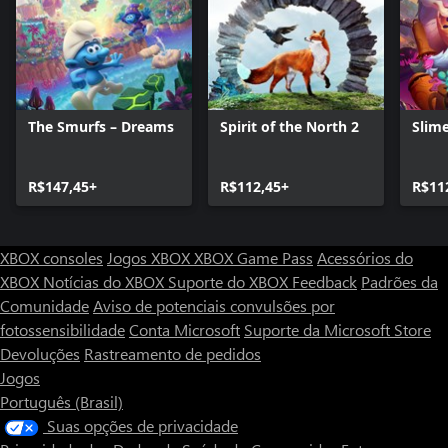
The Smurfs – Dreams
Spirit of the North 2
Slim
R$147,45+
R$112,45+
R$11
XBOX consoles
Jogos XBOX
XBOX Game Pass
Acessórios do
XBOX
Notícias do XBOX
Suporte do XBOX
Feedback
Padrões da
Comunidade
Aviso de potenciais convulsões por
fotossensibilidade
Conta Microsoft
Suporte da Microsoft Store
Devoluções
Rastreamento de pedidos
Jogos
Português (Brasil)
Suas opções de privacidade