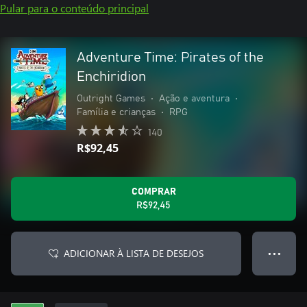
Pular para o conteúdo principal
Adventure Time: Pirates of the
Enchiridion
Outright Games
•
Ação e aventura
•
Família e crianças
•
RPG
140
R$92,45
COMPRAR
R$92,45
ADICIONAR À LISTA DE DESEJOS
● ● ●