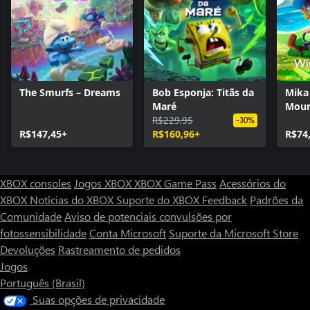
The Smurfs – Dreams
Bob Esponja: Titãs da
Mika
Maré
Moun
R$229,95
-30%
R$147,45+
R$160,96+
R$74
XBOX consoles
Jogos XBOX
XBOX Game Pass
Acessórios do
XBOX
Notícias do XBOX
Suporte do XBOX
Feedback
Padrões da
Comunidade
Aviso de potenciais convulsões por
fotossensibilidade
Conta Microsoft
Suporte da Microsoft Store
Devoluções
Rastreamento de pedidos
Jogos
Português (Brasil)
Suas opções de privacidade