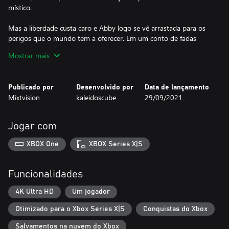
místico.
Mas a liberdade custa caro e Abby logo se vê arrastada para os
perigos que o mundo tem a oferecer. Em um conto de fadas
numa era medieval devastada pela guerra e repleta de cidadãos
Mostrar mais
famintos, com o implacável Tonda no seu encalço, Abby deve
atravessar rios violentos, passar por acampamentos de bandidos
e desviar de armadilhas.
Publicado por
Desenvolvido por
Data de lançamento
Mixtvision
kaleidoscube
29/09/2021
Sua aventura é pontuada pelas rimas líricas do mestre de
marionetes Jack, que conta a história enquanto segura com
firmeza os cordões dos seus fantoches."
Jogar com
Em quem Abby pode confiar? Será ela capaz de se libertar de
XBOX One
XBOX Series X|S
verdade? Poderá Abby definir o próprio destino, mesmo presa
pelas cordas?
Funcionalidades
"Abby, Abby... então não vê, as cordas que te guiam também
prendem você."
4K Ultra HD
Um jogador
Otimizado para o Xbox Series X|S
Conquistas do Xbox
Salvamentos na nuvem do Xbox