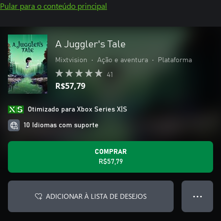
Pular para o conteúdo principal
A Juggler's Tale
Mixtvision
•
Ação e aventura
•
Plataforma
41
R$57,79
Otimizado para Xbox Series X|S
10 Idiomas com suporte
COMPRAR
R$57,79
ADICIONAR À LISTA DE DESEJOS
● ● ●