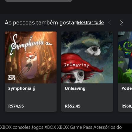
Mostrar tudo
As pessoas também gostam
Symphonia 𝄞
Unleaving
Pode
R$74,95
R$52,45
R$60
XBOX consoles
Jogos XBOX
XBOX Game Pass
Acessórios do