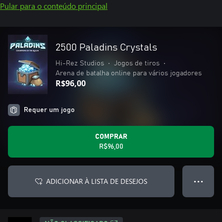
Pular para o conteúdo principal
2500 Paladins Crystals
Hi-Rez Studios
•
Jogos de tiros
•
Arena de batalha online para vários jogadores
R$96,00
Requer um jogo
COMPRAR
R$96,00
ADICIONAR À LISTA DE DESEJOS
● ● ●