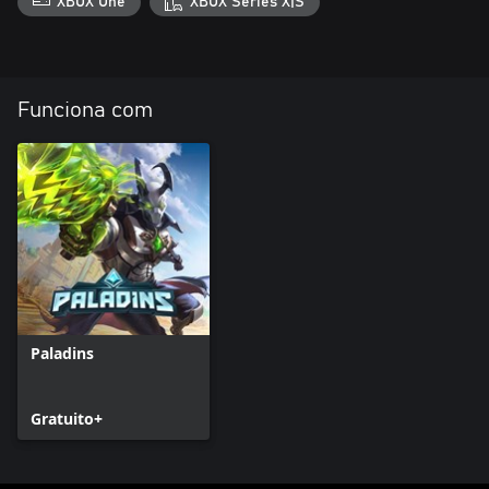
XBOX One
XBOX Series X|S
Funciona com
Paladins
Gratuito+