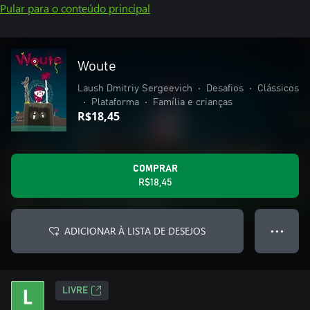
Pular para o conteúdo principal
Woute
Laush Dmitriy Sergeevich
•
Desafios
•
Clássicos
•
Plataforma
•
Família e crianças
R$18,45
COMPRAR
R$18,45
ADICIONAR À LISTA DE DESEJOS
● ● ●
LIVRE