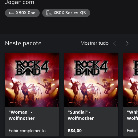
Jogar com
XBOX One
XBOX Series X|S
Mostrar tudo
Neste pacote
"Woman" -
"Sundial" -
"Whi
Wolfmother
Wolfmother
Wolf
Exibir complemento
R$4,00
Exibi