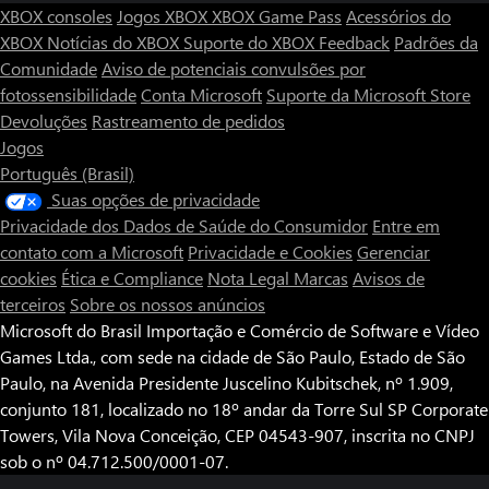
XBOX consoles
Jogos XBOX
XBOX Game Pass
Acessórios do
XBOX
Notícias do XBOX
Suporte do XBOX
Feedback
Padrões da
Comunidade
Aviso de potenciais convulsões por
fotossensibilidade
Conta Microsoft
Suporte da Microsoft Store
Devoluções
Rastreamento de pedidos
Jogos
Português (Brasil)
Suas opções de privacidade
Privacidade dos Dados de Saúde do Consumidor
Entre em
contato com a Microsoft
Privacidade e Cookies
Gerenciar
cookies
Ética e Compliance
Nota Legal
Marcas
Avisos de
terceiros
Sobre os nossos anúncios
Microsoft do Brasil Importação e Comércio de Software e Vídeo
Games Ltda., com sede na cidade de São Paulo, Estado de São
Paulo, na Avenida Presidente Juscelino Kubitschek, nº 1.909,
conjunto 181, localizado no 18º andar da Torre Sul SP Corporate
Towers, Vila Nova Conceição, CEP 04543-907, inscrita no CNPJ
sob o nº 04.712.500/0001-07.