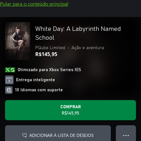
Pular para o conteúdo principal
White Day: A Labyrinth Named
School
PQube Limited
•
Ação e aventura
R$145,95
Otimizado para Xbox Series X|S
Entrega inteligente
10 Idiomas com suporte
COMPRAR
R$145,95
ADICIONAR À LISTA DE DESEJOS
● ● ●