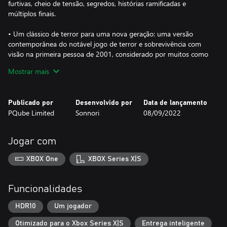
furtivas, cheio de tensão, segredos, histórias ramificadas e
múltiplos finais.
• Um clássico de terror para uma nova geração: uma versão
contemporânea do notável jogo de terror e sobrevivência com
visão na primeira pessoa de 2001, considerado por muitos como
o jogo mais assustador alguma vez já criado. Novos efeitos
Mostrar mais
visuais e sonoros, uma nova personagem jogável, Yoo Ji-min,
fantasmas reinventados e finais especiais.
Publicado por
Desenvolvido por
Data de lançamento
• Jogabilidade furtiva cheia de suspense: explora um enorme
PQube Limited
Sonnori
08/09/2022
labirinto de salas de aula e corredores à luz da vela, enquanto te
escondes dos guardas noturnos homicidas que os vigiam.
Esconde-te, apaga as luzes e não faças barulho!
Jogar com
• Encontros arrepiantes com fantasmas: descobre 20 fantasmas
XBOX One
XBOX Series X|S
únicos, cada um mais assustador que o anterior. Coleciona as
histórias dos fantasmas para saberes mais sobre as suas origens
arrepiantes e trágicas.
Funcionalidades
• Quebra-cabeças desafiantes – Recolhe itens-chave, resolve
HDR10
Um jogador
enigmas diabólicos e corre contra o relógio para salvar os teus
Otimizado para o Xbox Series X|S
Entrega inteligente
amigos. Tem cuidado! A solução muda sempre que jogares!