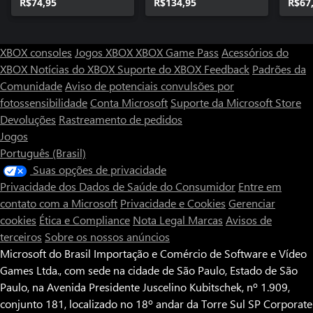
R$74,95
R$134,95
R$67
XBOX consoles
Jogos XBOX
XBOX Game Pass
Acessórios do
XBOX
Notícias do XBOX
Suporte do XBOX
Feedback
Padrões da
Comunidade
Aviso de potenciais convulsões por
fotossensibilidade
Conta Microsoft
Suporte da Microsoft Store
Devoluções
Rastreamento de pedidos
Jogos
Português (Brasil)
Suas opções de privacidade
Privacidade dos Dados de Saúde do Consumidor
Entre em
contato com a Microsoft
Privacidade e Cookies
Gerenciar
cookies
Ética e Compliance
Nota Legal
Marcas
Avisos de
terceiros
Sobre os nossos anúncios
Microsoft do Brasil Importação e Comércio de Software e Vídeo
Games Ltda., com sede na cidade de São Paulo, Estado de São
Paulo, na Avenida Presidente Juscelino Kubitschek, nº 1.909,
conjunto 181, localizado no 18º andar da Torre Sul SP Corporate