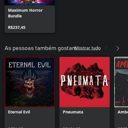
Maximum Horror
Bundle
R$237,45
Mostrar tudo
As pessoas também gostam
Eternal Evil
Pneumata
Ambe