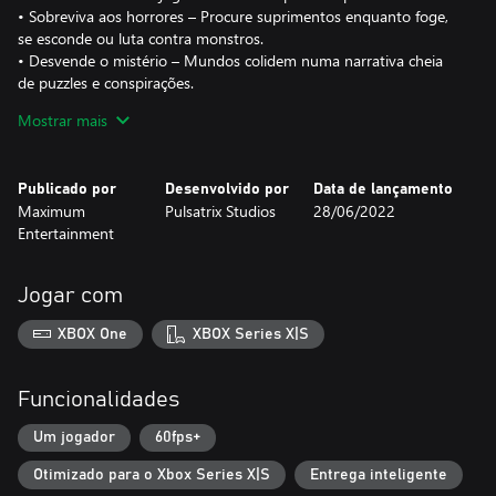
• Sobreviva aos horrores – Procure suprimentos enquanto foge,
se esconde ou luta contra monstros.
• Desvende o mistério – Mundos colidem numa narrativa cheia
de puzzles e conspirações.
• Veja passado e futuro – Interaja com outras linhas do tempo
Mostrar mais
usando uma câmera que conecta realidades paralelas e descubra
os segredos ocultos nas paredes do hotel.
Publicado por
Desenvolvido por
Data de lançamento
Maximum
Pulsatrix Studios
28/06/2022
Entertainment
Jogar com
XBOX One
XBOX Series X|S
Funcionalidades
Um jogador
60fps+
Otimizado para o Xbox Series X|S
Entrega inteligente