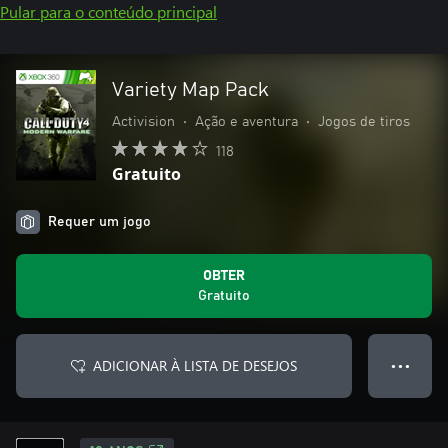
Pular para o conteúdo principal
Variety Map Pack
Activision
•
Ação e aventura
•
Jogos de tiros
118
Gratuito
Requer um jogo
OBTER
Gratuito
ADICIONAR À LISTA DE DESEJOS
● ● ●