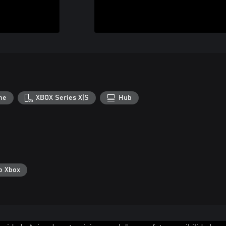
ne
XBOX Series X|S
Hub
o Xbox