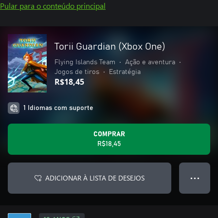
Pular para o conteúdo principal
Torii Guardian (Xbox One)
Flying Islands Team
•
Ação e aventura
•
Jogos de tiros
•
Estratégia
R$18,45
1 Idiomas com suporte
COMPRAR
R$18,45
ADICIONAR À LISTA DE DESEJOS
● ● ●