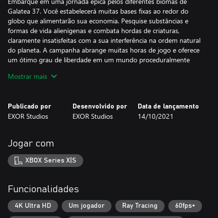
Embarque em uma jornada épica pelos diferentes biomas de
Galatea 37. Você estabelecerá muitas bases fixas ao redor do
globo que alimentarão sua economia. Pesquise substâncias e
formas de vida alienígenas e combata hordas de criaturas,
claramente insatisfeitas com a sua interferência na ordem natural
do planeta. A campanha abrange muitas horas de jogo e oferece
um ótimo grau de liberdade em um mundo proceduralmente
gerado e rico em detalhes. Você pode decidir sobre suas
Mostrar mais
prioridades e quais tecnologias usar. Afinal de contas, você é o
único humano no planeta.
SOBREVIVÊNCIA
Publicado por
Desenvolvido por
Data de lançamento
Sua missão é sobreviver por um determinado tempo,
EXOR Studios
EXOR Studios
14/10/2021
combatendo ondas de criaturas inimigas cada vez mais difíceis.
Cada missão no jogo é aleatorizada, oferecendo uma
rejogabilidade quase ilimitada.
Jogar com
SANDBOX
Se a luta intensa pela sobrevivência não for da sua preferência,
XBOX Series X|S
experimente o modo Sandbox, onde damos a você o controle
sobre todo o jogo, incluindo recursos, geração de inimigos e
condições climáticas.
Funcionalidades
CONSTRUÇÃO DA BASE
Sua tarefa é construir uma fenda de mão dupla de volta à Terra.
4K Ultra HD
Um jogador
Ray Tracing
60fps+
Essa é uma invenção complexa, que requer quantidades enormes