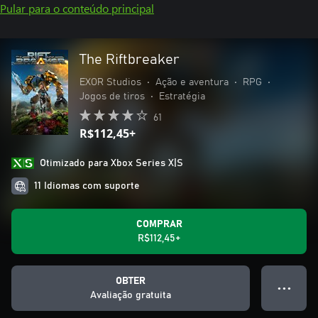
Pular para o conteúdo principal
The Riftbreaker
EXOR Studios
•
Ação e aventura
•
RPG
•
Jogos de tiros
•
Estratégia
61
R$112,45+
Otimizado para Xbox Series X|S
11 Idiomas com suporte
COMPRAR
R$112,45+
OBTER
● ● ●
Avaliação gratuita