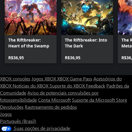
The Riftbreaker:
The Riftbreaker: Into
The R
Heart of the Swamp
The Dark
Metal
R$36,95
R$36,95
R$36
XBOX consoles
Jogos XBOX
XBOX Game Pass
Acessórios do
XBOX
Notícias do XBOX
Suporte do XBOX
Feedback
Padrões da
Comunidade
Aviso de potenciais convulsões por
fotossensibilidade
Conta Microsoft
Suporte da Microsoft Store
Devoluções
Rastreamento de pedidos
Jogos
Português (Brasil)
Suas opções de privacidade