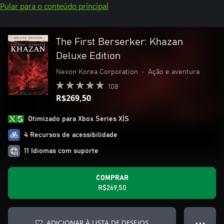
Pular para o conteúdo principal
The First Berserker: Khazan
Deluxe Edition
Nexon Korea Corporation
•
Ação e aventura
108
R$269,50
Otimizado para Xbox Series X|S
4 Recursos de acessibilidade
11 Idiomas com suporte
COMPRAR
R$269,50
ADICIONAR À LISTA DE DESEJOS
● ● ●