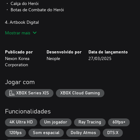
・ Calça do Herói
・ Botas de Combate do Herói
4. Artbook Digital
・ O Artbook Digital, que inclui diversas artes conceituais do
Mostrar mais
jogo, pode ser acessado através do menu principal.
※ Os Conjuntos de Armas e Armadura do Herói só podem ser
Publicado por
Desenvolvido por
Data de lançamento
obtidos através da compra de The First Berserker: Khazan
Nexon Korea
Neople
27/03/2025
DELUXE EDITION e não poderão ser obtidos por outros meios
Corporation
mais tarde.
※ Ambos os conjuntos podem ser usados para fins decorativos,
mas também é possível melhorar e alterar seus atributos,
Jogar com
tornando-os conjuntos de utilização contínua.
※ Os conjuntos podem ser recebidos após a conclusão da
XBOX Series X|S
XBOX Cloud Gaming
missão 2 através do barril de recompensas, localizado na Fenda.
※ Pode ser necessário atualizar o jogo para a versão mais atual
para receber os itens.
Funcionalidades
[Sobre o Jogo]
4K Ultra HD
Um jogador
Ray Tracing
60fps+
Experimente um jogo de ação brutal em The First Berserker:
120fps
Som espacial
Dolby Atmos
DTS:X
Khazan. Ambientado cerca de 800 anos antes do início de