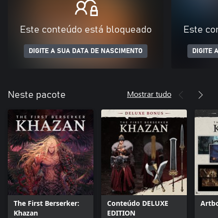
Este conteúdo está bloqueado
Este co
DIGITE A SUA DATA DE NASCIMENTO
DIGITE 
Mostrar tudo
Neste pacote
The First Berserker:
Conteúdo DELUXE
Artbo
Khazan
EDITION