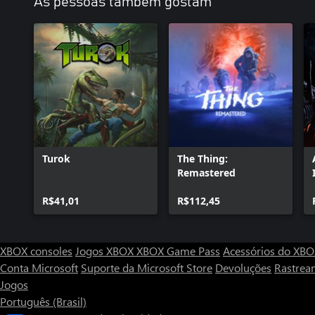
As pessoas também gostam
Turok
The Thing:
Remastered
R$41,01
R$112,45
XBOX consoles
Jogos XBOX
XBOX Game Pass
Acessórios do XB
Conta Microsoft
Suporte da Microsoft Store
Devoluções
Rastrea
Jogos
Português (Brasil)