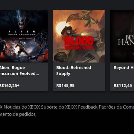
Alien: Rogue
Blood: Refreshed
Beyond H
Incursion Evolved
Supply
Edition
R$162,25+
R$145,95
R$112,45
OX
Notícias do XBOX
Suporte do XBOX
Feedback
Padrões da Com
mento de pedidos