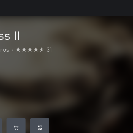
s II
iros
•
31