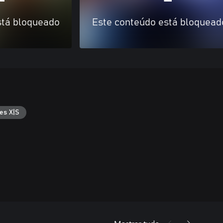
stá bloqueado
Este conteúdo está bloquead
es X|S