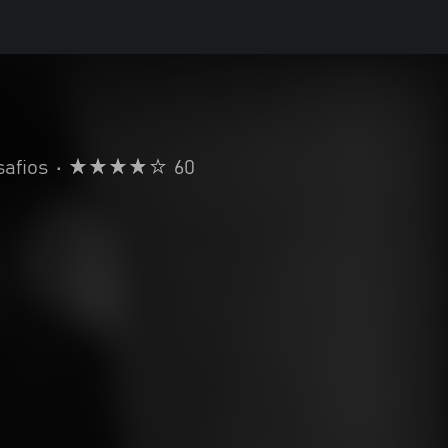
afios
•
60