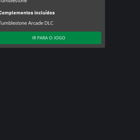
Tumblestone
Complementos incluídos
Tumblestone Arcade DLC
IR PARA O JOGO