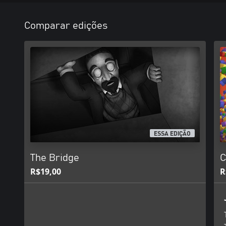
Comparar edições
ESSA EDIÇÃO
The Bridge
C
R$19,00
R