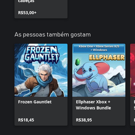
cabeças
R$53,00+
As pessoas também gostam
Frozen Gauntlet
Ellphaser Xbox +
Windows Bundle
R$18,45
R$38,95