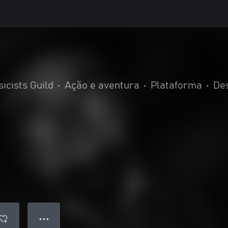
icists Guild
•
Ação e aventura
•
Plataforma
•
Des
● ● ●