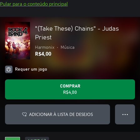
Pular para o conteúdo principal
"(Take These) Chains" - Judas
Priest
Harmonix
•
Música
R$4,00
Requer um jogo
COMPRAR
R$4,00
ADICIONAR À LISTA DE DESEJOS
● ● ●