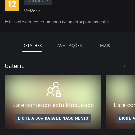
12 ANOS
Violência
Este conteúdo requer um jogo (vendido separadamente).
DETALHES
AVALIAÇÕES
MAIS
Galeria
Este conteúdo está bloqueado
Este co
DIGITE A SUA DATA DE NASCIMENTO
DIGITE 